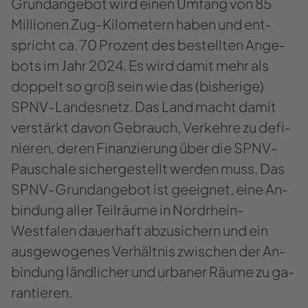
Grundangebot wird einen Um­fang von 85
Mil­lio­nen Zug-​Kilometern haben und ent­
spricht ca. 70 Pro­zent des be­stell­ten An­ge­
bots im Jahr 2024. Es wird damit mehr als
dop­pelt so groß sein wie das (bis­he­ri­ge)
SPNV-​Landesnetz. Das Land macht damit
ver­stärkt davon Ge­brauch, Ver­keh­re zu de­fi­
nie­ren, deren Fi­nan­zie­rung über die SPNV-​
Pauschale si­cher­ge­stellt wer­den muss. Das
SPNV-​Grundangebot ist ge­eig­net, eine An­
bin­dung aller Teil­räu­me in Nordrhein-​
Westfalen dau­er­haft ab­zu­si­chern und ein
aus­ge­wo­ge­nes Ver­hält­nis zwi­schen der An­
bin­dung länd­li­cher und ur­ba­ner Räume zu ga­
ran­tie­ren.