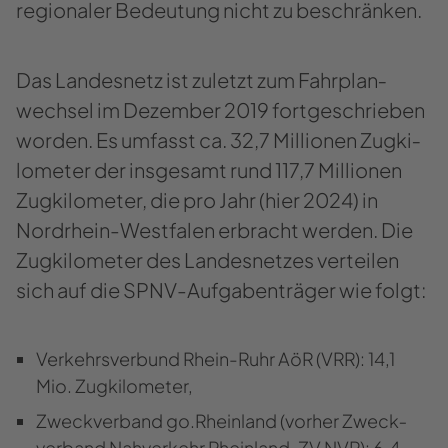
re­gio­na­ler Be­deu­tung nicht zu be­schrän­ken.
Das Lan­des­netz ist zu­letzt zum Fahr­plan­
wech­sel im De­zem­ber 2019 fort­ge­schrie­ben
wor­den. Es um­fasst ca. 32,7 Mil­lio­nen Zug­ki­
lo­me­ter der ins­ge­samt rund 117,7 Mil­lio­nen
Zug­ki­lo­me­ter, die pro Jahr (hier 2024) in
Nordrhein-​​Westfalen er­bracht wer­den. Die
Zug­ki­lo­me­ter des Lan­des­net­zes ver­tei­len
sich auf die SPNV-​​Aufgabenträger wie folgt:
Ver­kehrs­ver­bund Rhein-​Ruhr AöR (VRR): 14,1
Mio. Zug­ki­lo­me­ter,
Zweck­ver­band go.Rhein­land (vor­her Zweck­
ver­band Nah­ver­kehr Rhein­land, ZV NVR): 6,4