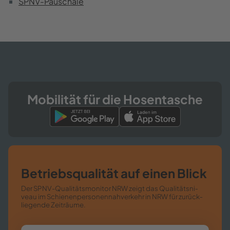
SPNV-​Pauschale
Mo­bi­li­tät für die Ho­sen­ta­sche
Be­triebs­qua­li­tät auf einen Blick
Der SPNV-​​Qualitätsmonitor NRW zeigt das Qua­li­täts­ni­
veau im Schie­nen­per­so­nen­nah­ver­kehr in NRW für zu­rück­
lie­gen­de Zeit­räu­me.