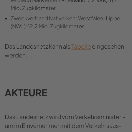
Mio. Zug­ki­lo­me­ter,
Zweck­ver­band Nah­ver­kehr Westfalen-​Lippe
(NWL): 12,2 Mio. Zug­ki­lo­me­ter.
Das Lan­des­netz kann als
Ta­bel­le
ein­ge­se­hen
wer­den.
AK­TEU­RE
Das Lan­des­netz wird vom Ver­kehrs­mi­nis­te­ri­
um im Ein­ver­neh­men mit dem Ver­kehrs­aus­