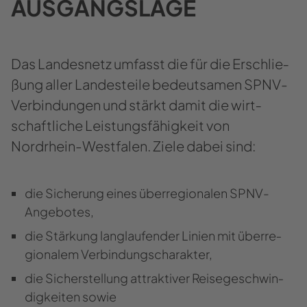
AUS­GANGS­LA­GE
Das Lan­des­netz um­fasst die für die Er­schlie­
ßung aller Lan­des­tei­le be­deut­sa­men SPNV-​
Verbindungen und stärkt damit die wirt­
schaft­li­che Leis­tungs­fä­hig­keit von
Nordrhein-​Westfalen. Ziele dabei sind:
die Si­che­rung eines über­re­gio­na­len SPNV-​
Angebotes,
die Stär­kung lang­lau­fen­der Li­ni­en mit über­re­
gio­na­lem Ver­bin­dungs­cha­rak­ter,
die Si­cher­stel­lung at­trak­ti­ver Rei­se­ge­schwin­
dig­kei­ten sowie