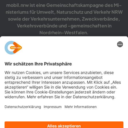
mobil.nrw ist eine Ge­mein­schafts­kam­pa­gne des Mi­
nis­te­ri­ums für Um­welt, Na­tur­schutz und Ver­kehr NRW
sowie der Ver­kehrs­un­ter­neh­men, Zweck­ver­bän­de,
Ver­kehrs­ver­bün­de und -​gemeinschaften in
Nordrhein-​Westfalen.
mehr er­fah­ren