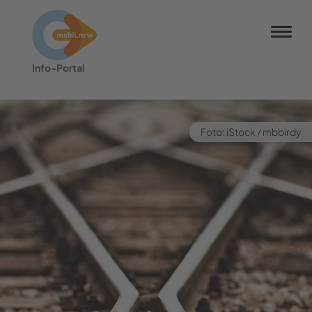
NRW-Tarif
Info-​Portal
Barrierefreiheit
Barriere melden
Kontrastmodus
Foto: iStock / mbbir­dy