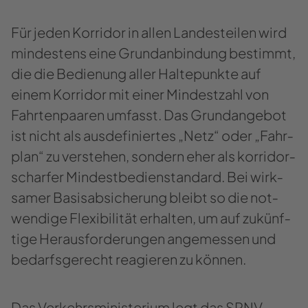
Für jeden Kor­ri­dor in allen Lan­des­tei­len wird
min­des­tens eine Grund­an­bin­dung be­stimmt,
die die Be­die­nung aller Hal­te­punk­te auf
einem Kor­ri­dor mit einer Min­dest­zahl von
Fahr­ten­paa­ren um­fasst. Das Grund­an­ge­bot
ist nicht als aus­de­fi­nier­tes „Netz“ oder „Fahr­
plan“ zu ver­ste­hen, son­dern eher als kor­ri­dor­
schar­fer Min­dest­be­dienstan­dard. Bei wirk­
sa­mer Ba­sis­ab­si­che­rung bleibt so die not­
wen­di­ge Fle­xi­bi­li­tät er­hal­ten, um auf zu­künf­
ti­ge Her­aus­for­de­run­gen an­ge­mes­sen und
be­darfs­ge­recht re­agie­ren zu kön­nen.
Das Ver­kehrs­mi­nis­te­ri­um legt das SPNV-​