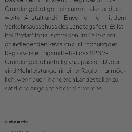
Grundangebot ge­mein­sam mit der lan­des­
wei­ten An­stalt und im Ein­ver­neh­men mit dem
Ver­kehrs­aus­schuss des Land­tags fest. Es ist
bei Be­darf fort­zu­schrei­ben. Im Falle einer
grund­le­gen­den Re­vi­si­on zur Er­hö­hung der
Re­gio­na­li­sie­rungs­mit­tel ist das SPNV-​
Grundangebot an­tei­lig an­zu­pas­sen. Dabei
sind Mehr­leis­tun­gen in einer Re­gi­on nur mög­
lich, wenn auch in an­de­ren Lan­des­tei­len zu­
sätz­li­che An­ge­bo­te be­stellt wer­den.
Siehe auch: