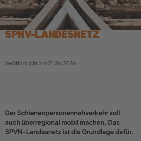
SPNV-​​LANDESNETZ
Ver­öf­fent­licht am
01.06.2026
Der Schie­nen­per­so­nen­nah­ver­kehr soll
auch über­re­gio­nal mobil ma­chen. Das
SPVN-​Landesnetz ist die Grund­la­ge dafür.