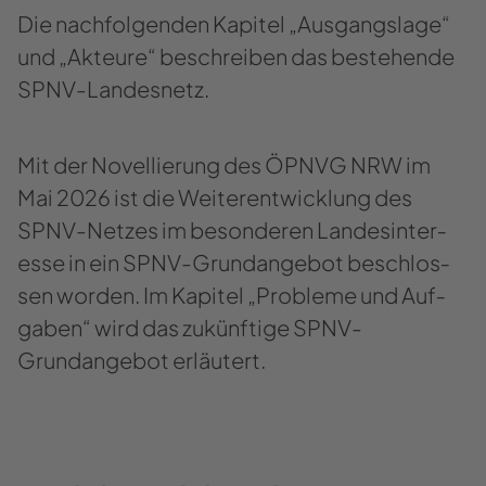
Die nach­fol­gen­den Ka­pi­tel „Aus­gangs­la­ge“
und „Ak­teu­re“ be­schrei­ben das be­stehen­de
SPNV-​Landesnetz.
Mit der No­vel­lie­rung des ÖPNVG NRW im
Mai 2026 ist die Wei­ter­ent­wick­lung des
SPNV-​Netzes im be­son­de­ren Lan­des­in­ter­
es­se in ein SPNV-​Grundangebot be­schlos­
sen wor­den. Im Ka­pi­tel „Pro­ble­me und Auf­
ga­ben“ wird das zu­künf­ti­ge SPNV-​
Grundangebot er­läu­tert.