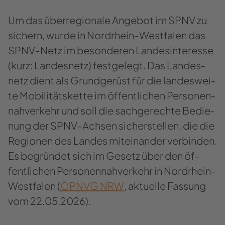
Um das über­re­gio­na­le An­ge­bot im SPNV zu
si­chern, wurde in Nordrhein-​Westfalen das
SPNV-​Netz im be­son­de­ren Lan­des­in­ter­es­se
(kurz: Lan­des­netz) fest­ge­legt. Das Lan­des­
netz dient als Grund­ge­rüst für die lan­des­wei­
te Mo­bi­li­täts­ket­te im öf­fent­li­chen Per­so­nen­
nah­ver­kehr und soll die sach­ge­rech­te Be­die­
nung der SPNV-​Achsen si­cher­stel­len, die die
Re­gio­nen des Lan­des mit­ein­an­der ver­bin­den.
Es be­grün­det sich im Ge­setz über den öf­
fent­li­chen Per­so­nen­nah­ver­kehr in Nordrhein-​
Westfalen (
ÖPNVG NRW
, ak­tu­el­le Fas­sung
vom 22.05.2026).