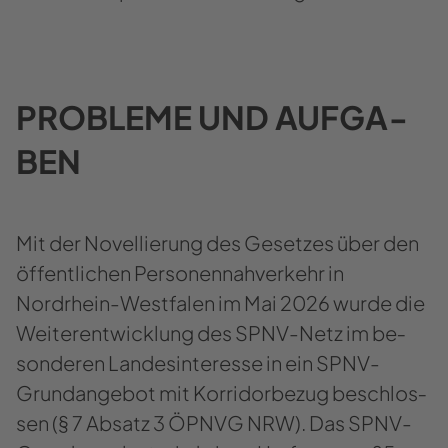
PRO­BLE­ME UND AUF­GA­
BEN
Mit der No­vel­lie­rung des Ge­set­zes über den
öf­fent­li­chen Per­so­nen­nah­ver­kehr in
Nordrhein-​Westfalen im Mai 2026 wurde die
Wei­ter­ent­wick­lung des SPNV-​Netz im be­
son­de­ren Lan­des­in­ter­es­se in ein SPNV-​
Grundangebot mit Kor­ri­d­or­be­zug be­schlos­
sen (§ 7 Ab­satz 3 ÖPNVG NRW). Das SPNV-​