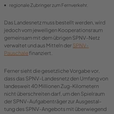
re­gio­na­le Zu­brin­ger zum Fern­ver­kehr.
Das Lan­des­netz muss be­stellt wer­den, wird
je­doch vom je­wei­li­gen Ko­ope­ra­ti­ons­raum
ge­mein­sam mit dem üb­ri­gen SPNV-​Netz
ver­wal­tet und aus Mit­teln der
SPNV-​
Pauschale
fi­nan­ziert.
Fer­ner sieht die ge­setz­li­che Vor­ga­be vor,
dass das SPNV-​Landesnetz den Um­fang von
lan­des­weit 40 Mil­lio­nen Zug-​Kilometern
nicht über­schrei­ten darf, um den Spiel­raum
der SPNV-​Aufgabenträger zur Aus­ge­stal­
tung des SPNV-​Angebots mit über­wie­gend