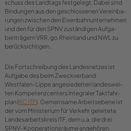
schuss des Land­tags fest­ge­legt. Dabei sind
Bin­dun­gen aus den ge­schlos­se­nen Ver­ein­ba­
run­gen zwi­schen den Ei­sen­bahn­un­ter­neh­men
und den für den SPNV zu­stän­di­gen Auf­ga­
ben­trä­gern VRR, go.Rhein­land und NWL zu
be­rück­sich­ti­gen.
Die Fort­schrei­bung des Lan­des­net­zes ist
Auf­ga­be des beim Zweck­ver­band
Westfalen-​​Lippe an­ge­sie­del­ten lan­des­wei­
ten Kom­pe­tenz­cen­ters In­te­gra­ler Takt­fahr­
plan (
KC ITF
). Ge­mein­sa­me Ar­beits­ebe­ne ist
der vom Mi­nis­te­ri­um für Ver­kehr ge­lei­te­te
Lan­des­ar­beits­kreis ITF, dem u.a. die drei
SPNV-​​Kooperationsräume an­ge­hö­ren.