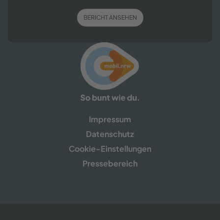
BE­RICHT AN­SE­HEN
Im­pres­sum
Da­ten­schutz
Cookie-​​Einstellungen
Pres­se­be­reich