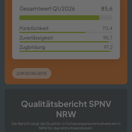
Ge­samt­wert Q1/2026
85,6
85,63%
Pünkt­lich­keit
70,4
70,4%
Zu­ver­läs­sig­keit
95,7
95,7%
Zug­bil­dung
97,2
97,2%
ZUR DE­TAIL­SEI­TE
Qua­li­täts­be­richt SPNV
NRW
Der Be­richt zeigt die Qua­li­tät im Schie­nen­per­so­nen­nah­ver­kehr in
NRW für das letz­te Ka­len­der­jahr.