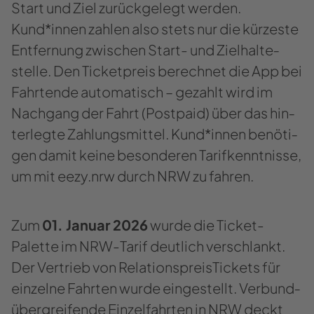
Start und Ziel zu­rück­ge­legt wer­den.
Kund*innen zah­len also stets nur die kür­zes­te
Ent­fer­nung zwi­schen Start-​​ und Ziel­hal­te­
stel­le. Den Ti­cket­preis be­rech­net die App bei
Fahr­ten­de au­to­ma­tisch – ge­zahlt wird im
Nach­gang der Fahrt (Post­paid) über das hin­
ter­leg­te Zah­lungs­mit­tel. Kund*innen be­nö­ti­
gen damit keine be­son­de­ren Ta­rif­kennt­nis­se,
um mit eezy.nrw durch NRW zu fah­ren.
Zum
01. Ja­nu­ar 2026
wurde die Ticket-​
Palette im NRW-​Tarif deut­lich ver­schlankt.
Der Ver­trieb von Re­la­ti­ons­prei­s­Ti­ckets für
ein­zel­ne Fahr­ten wurde ein­ge­stellt. Ver­bun­d­
über­grei­fen­de Ein­zel­fahr­ten in NRW deckt