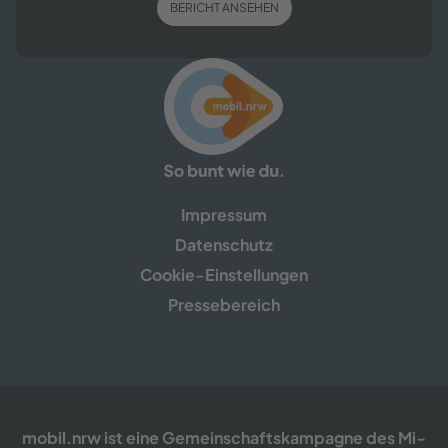
BE­RICHT AN­SE­HEN
Im­pres­sum
Da­ten­schutz
Cookie-​​Einstellungen
Pres­se­be­reich
mobil.nrw ist eine Ge­mein­schafts­kam­pa­gne des Mi­