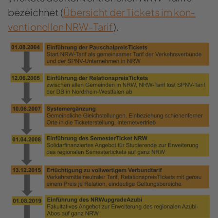
be­zeich­net (
Über­sicht der Ti­ckets im kon­
ven­tio­nel­len NRW-​Tarif
).