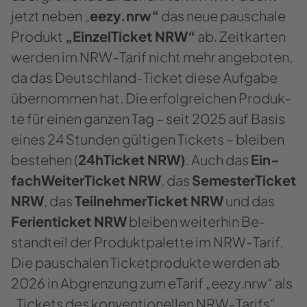
jetzt neben „
eezy.nrw“
das neue pau­scha­le
Pro­dukt
„Ein­zel­Ti­cket NRW“
ab. Zeit­kar­ten
wer­den im NRW-​Tarif nicht mehr an­ge­bo­ten,
da das Deutschland-​​Ticket diese Auf­ga­be
über­nom­men hat. Die er­folg­rei­chen Pro­duk­
te für einen gan­zen Tag – seit 2025 auf Basis
eines 24 Stun­den gül­ti­gen Ti­ckets – blei­ben
be­stehen (
24hTi­cket NRW)
. Auch das
Ein­
fach­Wei­ter­Ti­cket NRW
, das
Se­mes­ter­Ti­cket
NRW
, das
Teil­neh­mer­Ti­cket NRW
und das
Fe­ri­en­ti­cket NRW
blei­ben wei­ter­hin Be­
stand­teil der Pro­dukt­pa­let­te im NRW-​​Tarif.
Die pau­scha­len Ti­cket­pro­duk­te wer­den ab
2026 in Ab­gren­zung zum eTa­rif „eezy.nrw“ als
„Ti­ckets des kon­ven­tio­nel­len NRW-​​Tarifs“