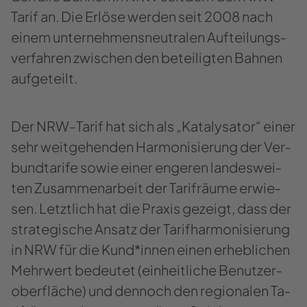
Tarif an. Die Er­lö­se wer­den seit 2008 nach
einem un­ter­neh­mens­neu­tra­len Auf­tei­lungs­
ver­fah­ren zwi­schen den be­tei­lig­ten Bah­nen
auf­ge­teilt.
Der NRW-​Tarif hat sich als „Ka­ta­ly­sa­tor“ einer
sehr weit­ge­hen­den Har­mo­ni­sie­rung der Ver­
bund­ta­ri­fe sowie einer en­ge­ren lan­des­wei­
ten Zu­sam­men­ar­beit der Ta­rifräu­me er­wie­
sen. Letzt­lich hat die Pra­xis ge­zeigt, dass der
stra­te­gi­sche An­satz der Ta­rif­har­mo­ni­sie­rung
in NRW für die Kund*innen einen er­heb­li­chen
Mehr­wert be­deu­tet (ein­heit­li­che Be­nut­zer­
ober­flä­che) und den­noch den re­gio­na­len Ta­