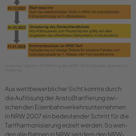
Stu­fen­kon­zept zur Ein­füh­rung des NRW-​Tarifs (Quel­le: ei­ge­ne Dar­
stel­lung)
Aus wett­be­werb­li­cher Sicht konn­te durch
die Auf­lö­sung der An­stoß­ta­ri­fie­rung zwi­
schen den Ei­sen­bahn­ver­kehrs­un­ter­neh­men
in NRW 2007 ein be­deu­ten­der Schritt für die
Ta­rif­har­mo­ni­sie­rung er­zielt wer­den. So wen­
den alle Bah­nen in NRW seit­dem den NRW-​