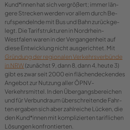
Kund*innen hat sich ver­grö­ßert; immer län­
ge­re Stre­cken wer­den vor allem durch Be­
rufs­pen­deln­de mit Bus und Bahn zu­rück­ge­
legt. Die Ta­rif­struk­tu­ren in Nordrhein-​
Westfalen waren in der Ver­gan­gen­heit auf
diese Ent­wick­lung nicht aus­ge­rich­tet. Mit
Grün­dung der re­gio­na­len Ver­kehrs­verbünde
in NRW
(zu­nächst 9, dann 8, dann 4, heute 3)
gibt es zwar seit 2000 ein flä­chen­de­cken­des
An­ge­bot zur Nut­zung aller ÖPNV-​
Verkehrsmittel. In den Über­gangs­be­rei­chen
und für Ver­bund­raum über­schrei­ten­de Fahr­
ten er­ga­ben sich aber zahl­rei­che Lü­cken, die
den Kund*innen mit kom­pli­zier­ten ta­rif­li­chen
Lösun­gen kon­fron­tier­ten.