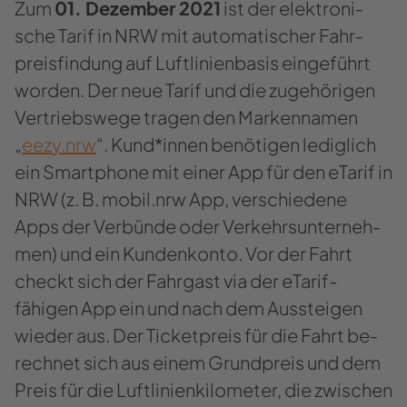
Zum
01. De­zem­ber 2021
ist der elek­tro­ni­
sche Tarif in NRW mit au­to­ma­ti­scher Fahr­
preis­fin­dung auf Luft­li­ni­en­ba­sis ein­ge­führt
wor­den. Der neue Tarif und die zu­ge­hö­ri­gen
Ver­triebs­we­ge tra­gen den Mar­ken­na­men
„
eezy.nrw
“. Kund*innen be­nö­ti­gen le­dig­lich
ein Smart­pho­ne mit einer App für den eTa­rif in
NRW (z. B. mobil.nrw App, ver­schie­de­ne
Apps der Ver­bün­de oder Ver­kehrs­un­ter­neh­
men) und ein Kun­den­kon­to. Vor der Fahrt
checkt sich der Fahr­gast via der eTarif-​​
fähigen App ein und nach dem Aus­stei­gen
wie­der aus. Der Ti­cket­preis für die Fahrt be­
rech­net sich aus einem Grund­preis und dem
Preis für die Luft­li­ni­en­ki­lo­me­ter, die zwi­schen