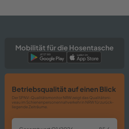
Mo­bi­li­tät für die Ho­sen­ta­sche
Be­triebs­qua­li­tät auf einen Blick
Der SPNV-​​Qualitätsmonitor NRW zeigt das Qua­li­täts­ni­
veau im Schie­nen­per­so­nen­nah­ver­kehr in NRW für zu­rück­
lie­gen­de Zeit­räu­me.