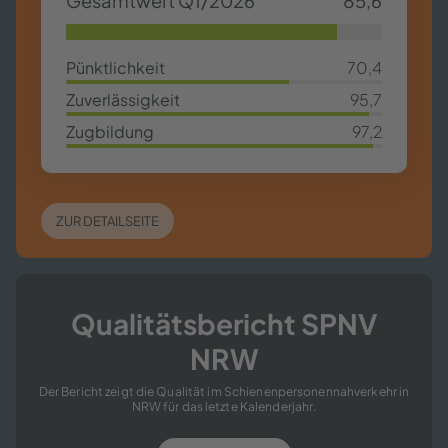
Ge­samt­wert Q1/2026
85,6
85,63%
Pünkt­lich­keit
70,4
70,4%
Zu­ver­läs­sig­keit
95,7
95,7%
Zug­bil­dung
97,2
97,2%
ZUR DE­TAIL­SEI­TE
Qua­li­täts­be­richt SPNV
NRW
Der Be­richt zeigt die Qua­li­tät im Schie­nen­per­so­nen­nah­ver­kehr in
NRW für das letz­te Ka­len­der­jahr.