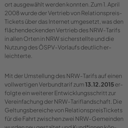
ort aus­ge­wählt wer­den konn­ten. Zum 1. April
2008 wurde der Ver­trieb von Re­la­ti­ons­prei­s­
Ti­ckets über das In­ter­net um­ge­setzt, was den
flä­chen­de­cken­den Ver­trieb des NRW-​​Tarifs
in allen Orten in NRW si­cher­stell­te und die
Nut­zung des ÖSPV-​​Vorlaufs deut­lich er­
leich­ter­te.
Mit der Um­stel­lung des NRW-​Tarifs auf einen
voll­wer­ti­gen Ver­bund­ta­rif zum
13.12.2015
er­
folg­te ein wei­te­rer Ent­wick­lungs­schritt zur
Ver­ein­fa­chung der NRW-​Tariflandschaft. Die
Gel­tungs­be­rei­che von Re­la­ti­ons­prei­s­Ti­ckets
für die Fahrt zwi­schen zwei NRW-​Gemeinden
wur­den neu ge­stal­tet und Kund*innen kön­