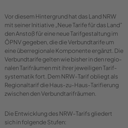
Vor die­sem Hin­ter­grund hat das Land NRW
mit sei­ner In­itia­ti­ve „Neue Ta­ri­fe für das Land”
den An­stoß für eine neue Ta­rif­ge­stal­tung im
ÖPNV ge­ge­ben, die die Ver­bund­ta­ri­fe um
eine über­re­gio­na­le Kom­po­nen­te er­gänzt. Die
Ver­bund­ta­ri­fe gel­ten wie bis­her in den re­gio­
na­len Ta­rifräu­men mit ihrer je­wei­li­gen Ta­rif­
sys­te­ma­tik fort. Dem NRW-​Tarif ob­liegt als
Re­gio­nal­ta­rif die Haus-​zu-Haus-Tarifierung
zwi­schen den Ver­bund­ta­rifräu­men.
Die Ent­wick­lung des NRW-​Tarifs glie­dert
sich in fol­gen­de Stu­fen: