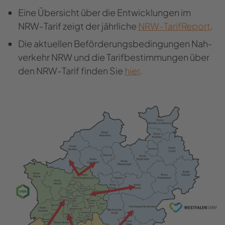
Eine Über­sicht über die Ent­wick­lun­gen im
NRW-​Tarif zeigt der jähr­li­che
NRW-​TarifReport
.
Die ak­tu­el­len Be­för­de­rungs­be­din­gun­gen Nah­
ver­kehr NRW und die Ta­rif­be­stim­mun­gen über
den NRW-​Tarif fin­den Sie
hier
.