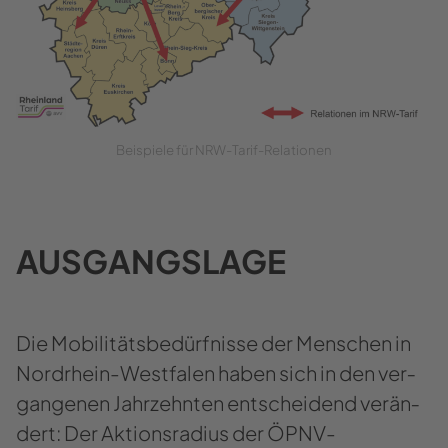
Bei­spie­le für NRW-​​Tarif-Relationen
AUS­GANGS­LA­GE
Die Mo­bi­li­täts­be­dürf­nis­se der Men­schen in
Nordrhein-​Westfalen haben sich in den ver­
gan­ge­nen Jahr­zehn­ten ent­schei­dend ver­än­
dert: Der Ak­ti­ons­ra­di­us der ÖPNV-​