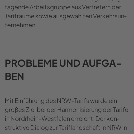
ta­gen­de Ar­beits­grup­pe aus Ver­tre­tern der
Ta­rifräu­me sowie aus­ge­wähl­ten Ver­kehrs­un­
ter­neh­men.
PRO­BLE­ME UND AUF­GA­
BEN
Mit Ein­füh­rung des NRW-​​​Tarifs wurde ein
gro­ßes Ziel bei der Har­mo­ni­sie­rung der Ta­ri­fe
in Nordrhein-​​Westfalen er­reicht. Der kon­
struk­ti­ve Dia­log zur Ta­rif­land­schaft in NRW in