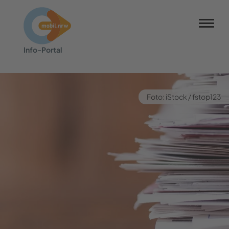
NRW-Tarif
Info-​Portal
Barrierefreiheit
Barriere melden
Kontrastmodus
Foto: iStock / fstop123