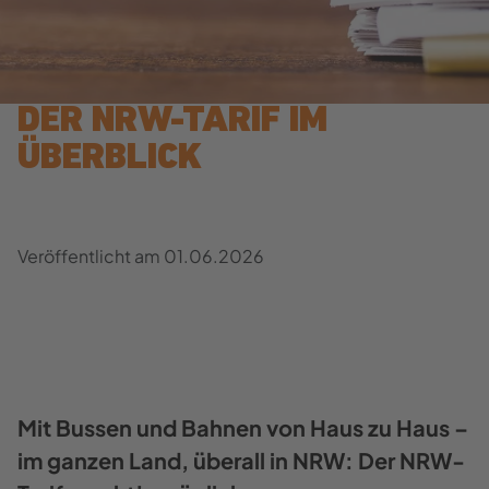
DER NRW-​​TARIF IM
ÜBER­BLICK
Ver­öf­fent­licht am
01.06.2026
Mit Bus­sen und Bah­nen von Haus zu Haus –
im gan­zen Land, über­all in NRW: Der NRW-​