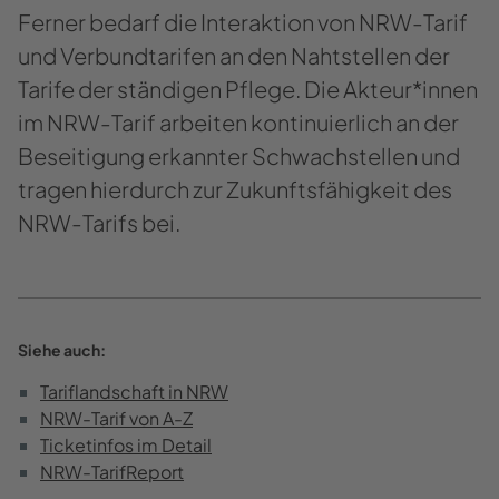
Fer­ner be­darf die In­ter­ak­ti­on von NRW-​​Tarif
und Ver­bund­ta­ri­fen an den Naht­stel­len der
Ta­ri­fe der stän­di­gen Pfle­ge. Die Ak­teur*innen
im NRW-​​Tarif ar­bei­ten kon­ti­nu­ier­lich an der
Be­sei­ti­gung er­kann­ter Schwach­stel­len und
tra­gen hier­durch zur Zu­kunfts­fä­hig­keit des
NRW-​​Tarifs bei.
Siehe auch:
Ta­rif­land­schaft in NRW
NRW-​Tarif von A-Z
Ti­cket­in­fos im De­tail
NRW-​TarifReport