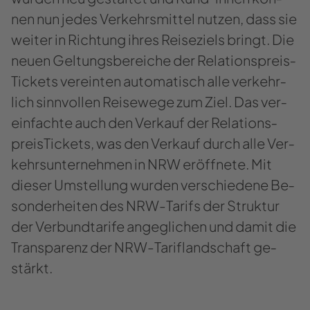
nen nun jedes Ver­kehrs­mit­tel nut­zen, dass sie
wei­ter in Rich­tung ihres Rei­se­ziels bringt. Die
neuen Gel­tungs­be­rei­che der Re­la­ti­ons­prei­s­
Ti­ckets ver­ein­ten au­to­ma­tisch alle ver­kehr­
lich sinn­vol­len Rei­se­we­ge zum Ziel. Das ver­
ein­fach­te auch den Ver­kauf der Re­la­ti­ons­
prei­s­Ti­ckets, was den Ver­kauf durch alle Ver­
kehrs­un­ter­neh­men in NRW er­öff­ne­te. Mit
die­ser Um­stel­lung wur­den ver­schie­de­ne Be­
son­der­hei­ten des NRW-​​Tarifs der Struk­tur
der Ver­bund­ta­ri­fe an­ge­gli­chen und damit die
Trans­pa­renz der NRW-​​Tariflandschaft ge­
stärkt.