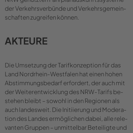
der Ver­kehrs­ver­bün­de und Ver­kehrs­ge­mein­
schaf­ten zu­grei­fen kön­nen.
AK­TEU­RE
Die Um­set­zung der Ta­rif­kon­zep­ti­on für das
Land Nordrhein-​Westfalen hat einen hohen
Ab­stim­mungs­be­darf er­for­dert, der auch mit
der Wei­ter­ent­wick­lung des NRW-​Tarifs be­
stehen bleibt – so­wohl in den Re­gio­nen als
auch lan­des­weit. Die In­iti­ie­rung und Mo­de­ra­
ti­on des Lan­des er­mög­li­chen dabei, alle re­le­
van­ten Grup­pen – un­mit­tel­bar Be­tei­lig­te und