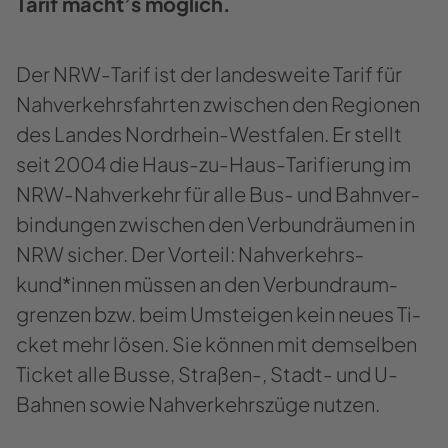
Tarif macht’s mög­lich.
Der NRW-​Tarif ist der lan­des­wei­te Tarif für
Nah­ver­kehrs­fahr­ten zwi­schen den Re­gio­nen
des Lan­des Nordrhein-​Westfalen. Er stellt
seit 2004 die Haus-​zu-Haus-Tarifierung im
NRW-​Nahverkehr für alle Bus- und Bahn­ver­
bin­dun­gen zwi­schen den Ver­bund­räu­men in
NRW si­cher. Der Vor­teil: Nah­ver­kehrs­
kund*innen müs­sen an den Ver­bund­raum­
gren­zen bzw. beim Um­stei­gen kein neues Ti­
cket mehr lösen. Sie kön­nen mit dem­sel­ben
Ti­cket alle Busse, Straßen-​​, Stadt-​​ und U-​​
Bahnen sowie Nah­ver­kehrs­zü­ge nut­zen.