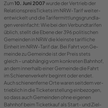
Zum
10. Juni 2007
wurde der Ver­trieb der
Re­la­ti­ons­prei­s­Ti­ckets im NRW-​​Tarif wei­ter­
ent­wi­ckelt und die Ta­rifer­mitt­lungs­grund­la­
gen ver­ein­facht: Wie bei den Ver­bund­ta­ri­fen
üb­lich, stellt die Ebene der 396 po­li­ti­schen
Ge­mein­den in NRW die kleins­te ta­rif­li­che
Ein­heit im NRW-​​Tarif dar. Bei Fahrt von Ge­
mein­de zu Ge­mein­de ist der Preis stets
gleich – un­ab­hän­gig vom kon­kre­ten Bahn­hof,
an dem in­ner­halb einer Ge­mein­de die Fahrt
im Schie­nen­ver­kehr be­ginnt oder endet.
Auch schie­nen­fer­ne Orte waren seit­dem ver­
trieb­lich in die Ti­cke­ter­stel­lung ein­be­zo­gen,
so dass auch Ge­mein­den ohne ei­ge­nen
Bahn­hof beim Ti­cket­kauf als Start-​​ und Ziel­