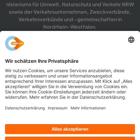
nis­te­ri­ums für Um­welt, Na­tur­schutz und Ver­kehr NRW
sowie der Ver­kehrs­un­ter­neh­men, Zweck­ver­bän­de,
Ver­kehrs­ver­bün­de und -​gemeinschaften in
Nordrhein-​Westfalen.
mehr er­fah­ren