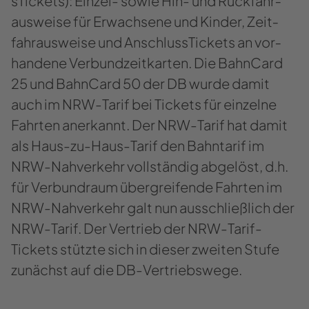
s­Ti­ckets): Einzel-​​ sowie Hin- und Rück­fahr­
aus­wei­se für Er­wach­se­ne und Kin­der, Zeit­
fahr­aus­wei­se und An­schluss­Ti­ckets an vor­
han­de­ne Ver­bund­zeit­kar­ten. Die Bahn­Card
25 und Bahn­Card 50 der DB wurde damit
auch im NRW-​​Tarif bei Ti­ckets für ein­zel­ne
Fahr­ten an­er­kannt. Der NRW-​​Tarif hat damit
als Haus-​​zu-Haus-Tarif den Bahn­ta­rif im
NRW-​Nahverkehr voll­stän­dig ab­ge­löst, d.h.
für Ver­bund­raum über­grei­fen­de Fahr­ten im
NRW-​​Nahverkehr galt nun aus­schließ­lich der
NRW-​​Tarif. Der Ver­trieb der NRW-​​Tarif-
Tickets stütz­te sich in die­ser zwei­ten Stufe
zu­nächst auf die DB-​​Vertriebswege.