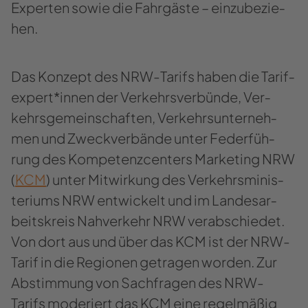
Ex­per­ten sowie die Fahr­gäs­te – ein­zu­be­zie­
hen.
Das Kon­zept des NRW-​Tarifs haben die Ta­rif­
ex­pert*innen der Ver­kehrs­ver­bün­de, Ver­
kehrs­ge­mein­schaf­ten, Ver­kehrs­un­ter­neh­
men und Zweck­ver­bän­de unter Fe­der­füh­
rung des Kom­pe­tenz­cen­ters Mar­ke­ting NRW
(
KCM
) unter Mit­wir­kung des Ver­kehrs­mi­nis­
te­ri­ums NRW ent­wi­ckelt und im Lan­des­ar­
beits­kreis Nah­ver­kehr NRW ver­ab­schie­det.
Von dort aus und über das KCM ist der NRW-​
Tarif in die Re­gio­nen ge­tra­gen wor­den. Zur
Ab­stim­mung von Sach­fra­gen des NRW-​
Tarifs mo­de­riert das KCM eine re­gel­mä­ßig