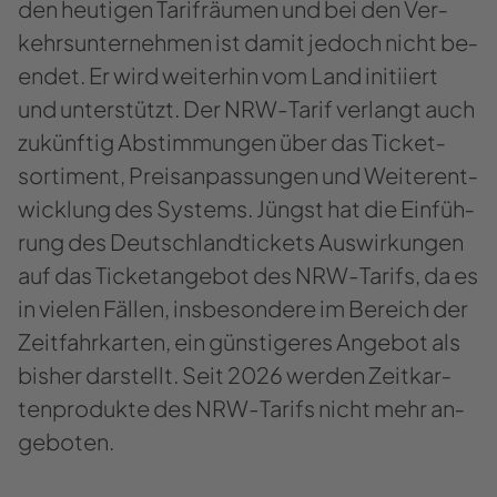
den heu­ti­gen Ta­rifräu­men und bei den Ver­
kehrs­un­ter­neh­men ist damit je­doch nicht be­
en­det. Er wird wei­ter­hin vom Land in­iti­iert
und un­ter­stützt. Der NRW-​​​Tarif ver­langt auch
zu­künf­tig Ab­stim­mun­gen über das Ti­cket­
sor­ti­ment, Preis­an­pas­sun­gen und Wei­ter­ent­
wick­lung des Sys­tems. Jüngst hat die Ein­füh­
rung des Deutsch­land­ti­ckets Aus­wir­kun­gen
auf das Ti­cket­an­ge­bot des NRW-​​Tarifs, da es
in vie­len Fäl­len, ins­be­son­de­re im Be­reich der
Zeit­fahr­kar­ten, ein güns­ti­ge­res An­ge­bot als
bis­her dar­stellt. Seit 2026 wer­den Zeit­kar­
ten­pro­duk­te des NRW-​​Tarifs nicht mehr an­
ge­bo­ten.