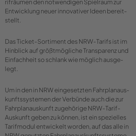
rifräu­men den not­wen­di­gen Spiel­raum zur
Ent­wick­lung neuer in­no­va­ti­ver Ideen be­reit­
stellt.
Das Ticket-​Sortiment des NRW-​Tarifs ist im
Hin­blick auf größt­mög­li­che Trans­pa­renz und
Ein­fach­heit so schlank wie mög­lich aus­ge­
legt.
Um in den in NRW ein­ge­setz­ten Fahr­plan­aus­
kunfts­sys­te­men der Ver­bün­de auch die zur
Fahr­plan­aus­kunft zu­ge­hö­ri­ge NRW-​​Tarif-
Auskunft geben zu kön­nen, ist ein spe­zi­el­les
Ta­rif­mo­dul ent­wi­ckelt wor­den, auf das alle in
NRW ge­nutz­ten Fahr­plan­aus­kunfts­sys­te­me