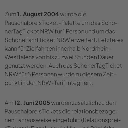
Zum
1. Au­gust 2004
wurde die
PauschalpreisTicket-​Palette um das Schö­
ner­Tag­Ti­cket NRW für 1 Per­son und um das
Schö­ne­Fahrt­Ti­cket NRW er­wei­tert. Letz­te­res
kann für Ziel­fahr­ten in­ner­halb Nordrhein-​
Westfalens von bis zu zwei Stun­den Dauer
ge­nutzt wer­den. Auch das Schö­ner­Tag­Ti­cket
NRW für 5 Per­so­nen wurde zu die­sem Zeit­
punkt in den NRW-​Tarif in­te­griert.
Am
12. Juni 2005
wur­den zu­sätz­lich zu den
Pau­schal­prei­s­Ti­ckets die re­la­ti­ons­be­zo­ge­
nen Fahr­aus­wei­se ein­ge­führt (Re­la­ti­ons­prei­