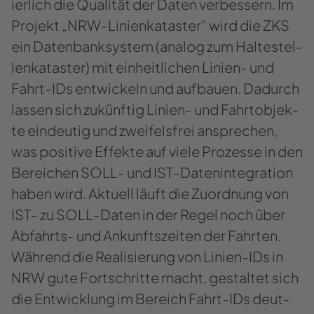
ier­lich die Qua­li­tät der Daten ver­bes­sern. Im
Pro­jekt „NRW-​Linienkataster“ wird die ZKS
ein Da­ten­bank­sys­tem (ana­log zum Hal­te­stel­
len­ka­tas­ter) mit ein­heit­li­chen Linien-​ und
Fahrt-​IDs ent­wi­ckeln und auf­bau­en. Da­durch
las­sen sich zu­künf­tig Linien-​ und Fahrt­ob­jek­
te ein­deu­tig und zwei­fels­frei an­spre­chen,
was po­si­ti­ve Ef­fek­te auf viele Pro­zes­se in den
Be­rei­chen SOLL- und IST-​Datenintegration
haben wird. Ak­tu­ell läuft die Zu­ord­nung von
IST- zu SOLL-​Daten in der Regel noch über
Abfahrts-​ und An­kunfts­zei­ten der Fahr­ten.
Wäh­rend die Rea­li­sie­rung von Linien-​IDs in
NRW gute Fort­schrit­te macht, ge­stal­tet sich
die Ent­wick­lung im Be­reich Fahrt-​IDs deut­