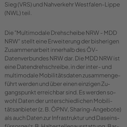
Sieg (VRS) und Nah­ver­kehr Westfalen-​Lippe
(NWL) teil.
Die "Mul­ti­moda­le Dreh­schei­be NRW - MDD
NRW“ stellt eine Er­wei­te­rung der bis­he­ri­gen
Zu­sam­men­ar­beit in­ner­halb des ÖV-​
Datenverbundes NRW dar. Die MDD NRW ist
eine Da­ten­dreh­schrei­be, in der inter-​​ und
mul­ti­moda­le Mo­bi­li­täts­da­ten zu­sam­men­ge­
führt wer­den und über einen ein­zi­gen Zu­
gangs­punkt er­reich­bar sind. Es wer­den so­
wohl Daten der un­ter­schied­li­chen Mo­bi­li­
täts­an­bie­ter (z. B. ÖPNV, Sharing-​​​Angebote)
als auch Daten zur In­fra­struk­tur und Da­seins­
für­sor­ge (z. B. Hal­te­stel­len­aus­stat­tung, Bar­