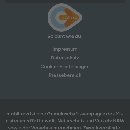
Im­pres­sum
Da­ten­schutz
Cookie-​​Einstellungen
Pres­se­be­reich
mobil.nrw ist eine Ge­mein­schafts­kam­pa­gne des Mi­
nis­te­ri­ums für Um­welt, Na­tur­schutz und Ver­kehr NRW
sowie der Ver­kehrs­un­ter­neh­men, Zweck­ver­bän­de,