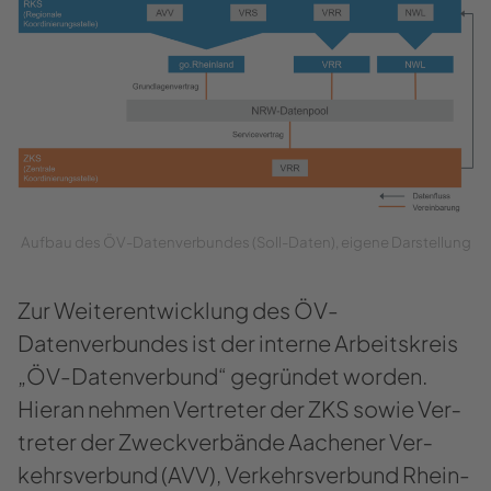
Auf­bau des ÖV-​​Datenverbundes (Soll-​​Daten), ei­ge­ne Dar­stel­lung
Zur Wei­ter­ent­wick­lung des ÖV-​
Datenverbundes ist der in­ter­ne Ar­beits­kreis
„ÖV-​Datenverbund“ ge­grün­det wor­den.
Hier­an neh­men Ver­tre­ter der ZKS sowie Ver­
tre­ter der Zweck­ver­bän­de Aa­che­ner Ver­
kehrs­ver­bund (AVV), Ver­kehrs­ver­bund Rhein-​