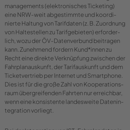
ma­nage­ments (elek­tro­ni­sches Ti­cke­ting)
eine NRW-​​weit ab­ge­stimm­te und ko­or­di­
nier­te Hal­tung von Ta­rif­da­ten (z. B. Zu­ord­nung
von Hal­te­stel­len zu Ta­rif­ge­bie­ten) er­for­der­
lich, wozu der ÖV-​​Datenverbund bei­tra­gen
kann. Zu­neh­mend for­dern Kund*innen zu
Recht eine di­rek­te Ver­knüp­fung zwi­schen der
Fahr­plan­aus­kunft, der Ta­rif­aus­kunft und dem
Ti­cket­ver­trieb per In­ter­net und Smart­pho­ne.
Dies ist für die große Zahl von Ko­ope­ra­ti­ons­
raum über­grei­fen­den Fahr­ten nur er­reich­bar,
wenn eine kon­sis­ten­te lan­des­wei­te Da­ten­in­
te­gra­ti­on vor­liegt.