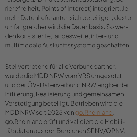
rie­re­frei­heit, Points of In­te­rest) in­te­griert. Je
mehr Da­ten­lie­fe­ran­ten sich be­tei­li­gen, desto
um­fang­rei­cher wird die Da­ten­ba­sis. So wer­
den kon­sis­ten­te, lan­des­wei­te, inter-​ und
mul­ti­moda­le Aus­kunfts­sys­te­me ge­schaf­fen.
Stell­ver­tre­tend für alle Ver­bund­part­ner,
wurde die MDD NRW vom VRS um­ge­setzt
und der ÖV-​Datenverbund NRW eng bei der
In­iti­ie­rung, Rea­li­sie­rung und ge­mein­sa­men
Ver­ste­ti­gung be­tei­ligt. Be­trie­ben wird die
MDD NRW seit 2025 von
go.Rhein­land
.
go.Rhein­land prüft und va­li­diert die Mo­bi­li­
täts­da­ten aus den Be­rei­chen SPNV/ÖPNV,