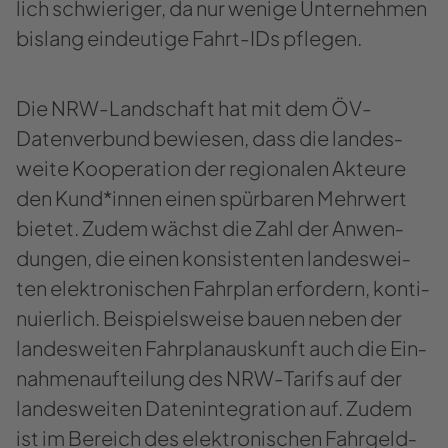
lich schwie­ri­ger, da nur we­ni­ge Un­ter­neh­men
bis­lang ein­deu­ti­ge Fahrt-​IDs pfle­gen.
Die NRW-​​Landschaft hat mit dem ÖV-​​
Datenverbund be­wie­sen, dass die lan­des­
wei­te Ko­ope­ra­ti­on der re­gio­na­len Ak­teu­re
den Kund*innen einen spür­ba­ren Mehr­wert
bie­tet. Zudem wächst die Zahl der An­wen­
dun­gen, die einen kon­sis­ten­ten lan­des­wei­
ten elek­tro­ni­schen Fahr­plan er­for­dern, kon­ti­
nu­ier­lich. Bei­spiels­wei­se bauen neben der
lan­des­wei­ten Fahr­plan­aus­kunft auch die Ein­
nah­men­auf­tei­lung des NRW-​​Tarifs auf der
lan­des­wei­ten Da­ten­in­te­gra­ti­on auf. Zudem
ist im Be­reich des elek­tro­ni­schen Fahr­geld­