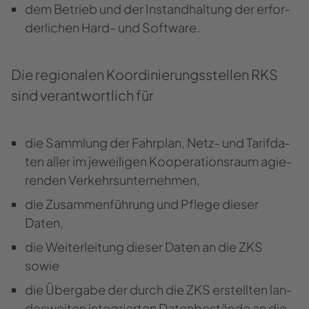
dem Be­trieb und der In­stand­hal­tung der er­for­
der­li­chen Hard- und Soft­ware.
Die re­gio­na­len Ko­or­di­nie­rungs­stel­len RKS
sind ver­ant­wort­lich für
die Samm­lung der Fahr­plan, Netz- und Ta­rif­da­
ten aller im je­wei­li­gen Ko­ope­ra­ti­ons­raum agie­
ren­den Ver­kehrs­un­ter­neh­men,
die Zu­sam­men­füh­rung und Pfle­ge die­ser
Daten,
die Wei­ter­lei­tung die­ser Daten an die ZKS
sowie
die Über­ga­be der durch die ZKS er­stell­ten lan­
des­wei­ten in­te­grier­ten Da­ten­be­stän­de an die