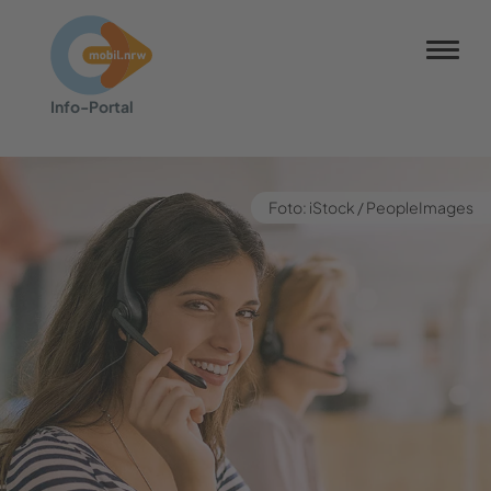
NRW-Tarif
Info-​Portal
Barrierefreiheit
Barriere melden
Kontrastmodus
Foto: iStock / Peo­pleI­mages