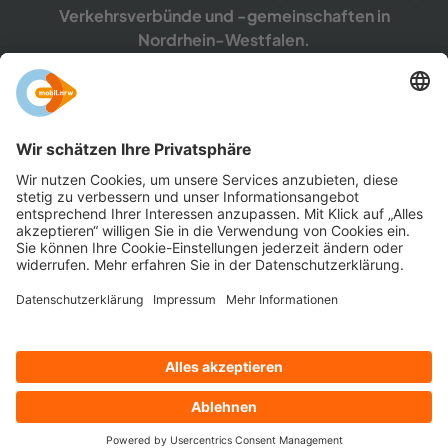
Ver­kehrs­ver­bün­de und -​gemeinschaften in
Nordrhein-​Westfalen.
mehr er­fah­ren