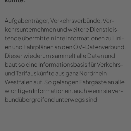
Auf­ga­ben­trä­ger, Ver­kehrs­ver­bün­de, Ver­
kehrs­un­ter­neh­men und wei­te­re Dienst­leis­
ten­de über­mit­teln ihre In­for­ma­tio­nen zu Li­ni­
en und Fahr­plä­nen an den ÖV-​Datenverbund.
Die­ser wie­der­um sam­melt alle Daten und
baut so eine In­for­ma­ti­ons­ba­sis für Verkehrs-​
und Ta­rif­aus­künf­te aus ganz Nordrhein-​
Westfalen auf. So ge­lan­gen Fahr­gäs­te an alle
wich­ti­gen In­for­ma­tio­nen, auch wenn sie ver­
bun­d­über­grei­fend un­ter­wegs sind.