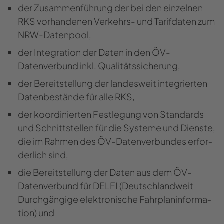
der Zu­sam­men­füh­rung der bei den ein­zel­nen
RKS vor­han­de­nen Verkehrs-​​ und Ta­rif­da­ten zum
NRW-​Datenpool,
der In­te­gra­ti­on der Daten in den ÖV-​​
Datenverbund inkl. Qua­li­täts­si­che­rung,
der Be­reit­stel­lung der lan­des­weit in­te­grier­ten
Da­ten­be­stän­de für alle RKS,
der ko­or­di­nier­ten Fest­le­gung von Stan­dards
und Schnitt­stel­len für die Sys­te­me und Diens­te,
die im Rah­men des ÖV-​​Datenverbundes er­for­
der­lich sind,
die Be­reit­stel­lung der Daten aus dem ÖV-​
Datenverbund für DELFI (Deutsch­land­weit
Durch­gän­gi­ge elek­tro­ni­sche Fahr­plan­in­for­ma­
ti­on) und