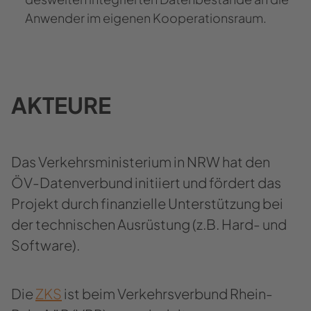
An­wen­der im ei­ge­nen Ko­ope­ra­ti­ons­raum.
AK­TEU­RE
Das Ver­kehrs­mi­nis­te­ri­um in NRW hat den
ÖV-​Datenverbund in­iti­iert und för­dert das
Pro­jekt durch fi­nan­zi­el­le Un­ter­stüt­zung bei
der tech­ni­schen Aus­rüs­tung (z.B. Hard- und
Soft­ware).
Die
ZKS
ist beim Ver­kehrs­ver­bund Rhein-​