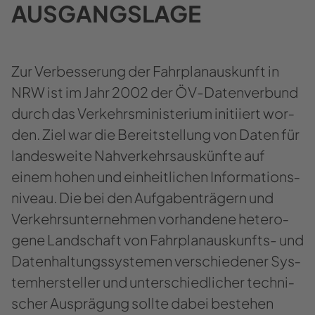
AUS­GANGS­LA­GE
Zur Ver­bes­se­rung der Fahr­plan­aus­kunft in
NRW ist im Jahr 2002 der ÖV-​Datenverbund
durch das Ver­kehrs­mi­nis­te­ri­um in­iti­iert wor­
den. Ziel war die Be­reit­stel­lung von Daten für
lan­des­wei­te Nah­ver­kehrs­aus­künf­te auf
einem hohen und ein­heit­li­chen In­for­ma­ti­ons­
ni­veau. Die bei den Auf­ga­ben­trä­gern und
Ver­kehrs­un­ter­neh­men vor­han­de­ne he­te­ro­
ge­ne Land­schaft von Fahrplanauskunfts-​ und
Da­ten­hal­tungs­sys­te­men ver­schie­de­ner Sys­
tem­her­stel­ler und un­ter­schied­li­cher tech­ni­
scher Aus­prä­gung soll­te dabei be­stehen