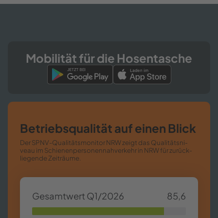
Mo­bi­li­tät für die Ho­sen­ta­sche
Be­triebs­qua­li­tät auf einen Blick
Der SPNV-​​Qualitätsmonitor NRW zeigt das Qua­li­täts­ni­
veau im Schie­nen­per­so­nen­nah­ver­kehr in NRW für zu­rück­
lie­gen­de Zeit­räu­me.
Ge­samt­wert Q1/2026
85,6
85,63%