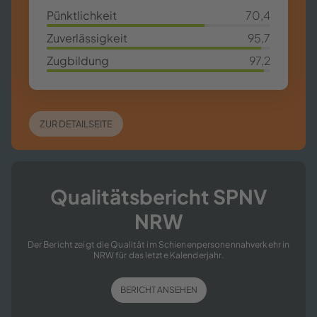
Pünkt­lich­keit
70,4
70,4%
Zu­ver­läs­sig­keit
95,7
95,7%
Zug­bil­dung
97,2
97,2%
ZUR DE­TAIL­SEI­TE
Qua­li­täts­be­richt SPNV
NRW
Der Be­richt zeigt die Qua­li­tät im Schie­nen­per­so­nen­nah­ver­kehr in
NRW für das letz­te Ka­len­der­jahr.
BE­RICHT AN­SE­HEN