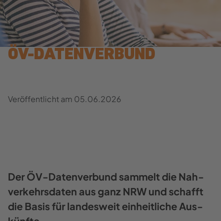
ÖV-​​DATENVERBUND
Ver­öf­fent­licht am
05.06.2026
Der ÖV-​Datenverbund sam­melt die Nah­
ver­kehrs­da­ten aus ganz NRW und schafft
die Basis für lan­des­weit ein­heit­li­che Aus­
künf­te.