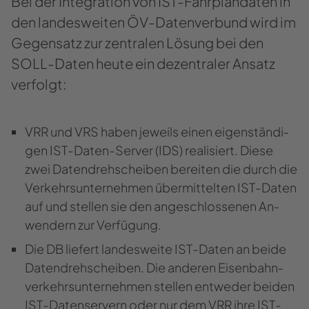
Bei der In­te­gra­ti­on von IST-​​Fahrplandaten in
den lan­des­wei­ten ÖV-​​Datenverbund wird im
Ge­gen­satz zur zen­tra­len Lö­sung bei den
SOLL-​​Daten heute ein de­zen­tra­ler An­satz
ver­folgt:
VRR und VRS haben je­weils einen ei­gen­stän­di­
gen IST-​​Daten-Server (IDS) rea­li­siert. Diese
zwei Da­ten­dreh­schei­ben be­rei­ten die durch die
Ver­kehrs­un­ter­neh­men über­mit­tel­ten IST-​​Daten
auf und stel­len sie den an­ge­schlos­se­nen An­
wen­dern zur Ver­fü­gung.
Die DB lie­fert lan­des­wei­te IST-​​​Daten an beide
Da­ten­dreh­schei­ben. Die an­de­ren Ei­sen­bahn­
ver­kehrs­un­ter­neh­men stel­len ent­we­der bei­den
IST-​Datenservern oder nur dem VRR ihre IST-​​​