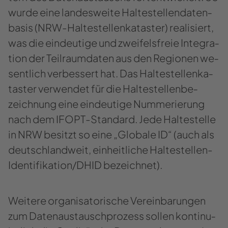
wurde eine lan­des­wei­te Hal­te­stel­len­da­ten­
ba­sis (NRW-​​Haltestellenkataster) rea­li­siert,
was die ein­deu­ti­ge und zwei­fels­freie In­te­gra­
ti­on der Teil­raum­da­ten aus den Re­gio­nen we­
sent­lich ver­bes­sert hat. Das Hal­te­stel­len­ka­
tas­ter ver­wen­det für die Hal­te­stel­len­be­
zeich­nung eine ein­deu­ti­ge Num­me­rie­rung
nach dem IFOPT-​Standard. Jede Hal­te­stel­le
in NRW be­sitzt so eine „Glo­ba­le ID“ (auch als
deutsch­land­weit, ein­heit­li­che Haltestellen-​
Identifikation/DHID be­zeich­net).
Wei­te­re or­ga­ni­sa­to­ri­sche Ver­ein­ba­run­gen
zum Da­ten­aus­tausch­pro­zess sol­len kon­ti­nu­