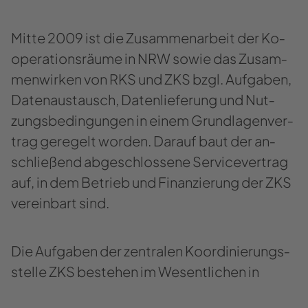
Mitte 2009 ist die Zu­sam­men­ar­beit der Ko­
ope­ra­ti­ons­räu­me in NRW sowie das Zu­sam­
men­wir­ken von RKS und ZKS bzgl. Auf­ga­ben,
Da­ten­aus­tausch, Da­ten­lie­fe­rung und Nut­
zungs­be­din­gun­gen in einem Grund­la­gen­ver­
trag ge­re­gelt wor­den. Dar­auf baut der an­
schlie­ßend ab­ge­schlos­se­ne Ser­vice­ver­trag
auf, in dem Be­trieb und Fi­nan­zie­rung der ZKS
ver­ein­bart sind.
Die Auf­ga­ben der zen­tra­len Ko­or­di­nie­rungs­
stel­le ZKS be­stehen im We­sent­li­chen in