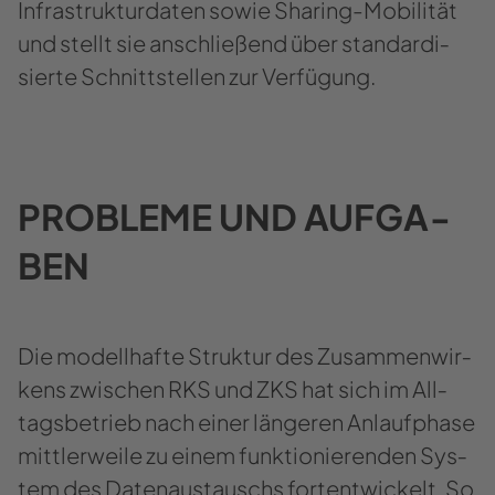
In­fra­struk­tur­da­ten sowie Sharing-​Mobilität
und stellt sie an­schlie­ßend über stan­dar­di­
sier­te Schnitt­stel­len zur Ver­fü­gung.
PRO­BLE­ME UND AUF­GA­
BEN
Die mo­dell­haf­te Struk­tur des Zu­sam­men­wir­
kens zwi­schen RKS und ZKS hat sich im All­
tags­be­trieb nach einer län­ge­ren An­lauf­pha­se
mitt­ler­wei­le zu einem funk­tio­nie­ren­den Sys­
tem des Da­ten­aus­tauschs fort­ent­wi­ckelt. So