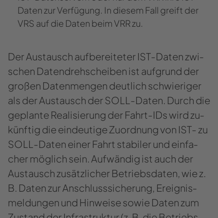
Daten zur Ver­fü­gung. In die­sem Fall greift der
VRS auf die Daten beim VRR zu.
Der Aus­tausch auf­be­rei­te­ter IST-​​​Daten zwi­
schen Da­ten­dreh­schei­ben ist auf­grund der
gro­ßen Da­ten­men­gen deut­lich schwie­ri­ger
als der Aus­tausch der SOLL-​​​Daten. Durch die
ge­plan­te Rea­li­sie­rung der Fahrt-​IDs wird zu­
künf­tig die ein­deu­ti­ge Zu­ord­nung von IST- zu
SOLL-​Daten einer Fahrt sta­bi­ler und ein­fa­
cher mög­lich sein. Auf­wän­dig ist auch der
Aus­tausch zu­sätz­li­cher Be­triebs­da­ten, wie z.
B. Daten zur An­schluss­si­che­rung, Er­eig­nis­
mel­dun­gen und Hin­wei­se sowie Daten zum
Zu­stand der In­fra­struk­tur (z. B. die Be­triebs­