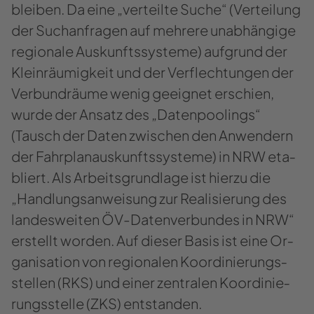
blei­ben. Da eine „ver­teil­te Suche“ (Ver­tei­lung
der Such­an­fra­gen auf meh­re­re un­ab­hän­gi­ge
re­gio­na­le Aus­kunfts­sys­te­me) auf­grund der
Klein­räu­mig­keit und der Ver­flech­tun­gen der
Ver­bund­räu­me wenig ge­eig­net er­schien,
wurde der An­satz des „Da­ten­poo­lings“
(Tausch der Daten zwi­schen den An­wen­dern
der Fahr­plan­aus­kunfts­sys­te­me) in NRW eta­
bliert. Als Ar­beits­grund­la­ge ist hier­zu die
„Hand­lungs­an­wei­sung zur Rea­li­sie­rung des
lan­des­wei­ten ÖV-​Datenverbundes in NRW“
er­stellt wor­den. Auf die­ser Basis ist eine Or­
ga­ni­sa­ti­on von re­gio­na­len Ko­or­di­nie­rungs­
stel­len (RKS) und einer zen­tra­len Ko­or­di­nie­
rungs­stel­le (ZKS) ent­stan­den.