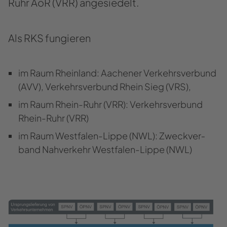
Ruhr AöR (VRR) an­ge­sie­delt.
Als RKS fun­gie­ren
im Raum Rhein­land: Aa­che­ner Ver­kehrs­ver­bund
(AVV), Ver­kehrs­ver­bund Rhein Sieg (VRS),
im Raum Rhein-​Ruhr (VRR): Ver­kehrs­ver­bund
Rhein-​Ruhr (VRR)
im Raum Westfalen-​Lippe (NWL): Zweck­ver­
band Nah­ver­kehr Westfalen-​Lippe (NWL)