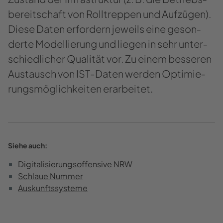
be­reit­schaft von Roll­trep­pen und Auf­zü­gen).
Diese Daten er­for­dern je­weils eine ge­son­
der­te Mo­del­lie­rung und lie­gen in sehr un­ter­
schied­li­cher Qua­li­tät vor. Zu einem bes­se­ren
Aus­tausch von IST-​​Daten wer­den Op­ti­mie­
rungs­mög­lich­kei­ten er­ar­bei­tet.
Siehe auch:
Di­gi­ta­li­sie­rungs­of­fen­si­ve NRW
Schlaue Num­mer
Aus­kunfts­sys­te­me