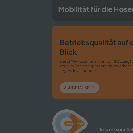
Mo­bi­li­tät für die Ho­s
Be­triebs­qua­li­tät auf
Blick
Der SPNV-​​Qualitätsmonitor NRW zeigt da
veau im Schie­nen­per­so­nen­nah­ver­kehr 
lie­gen­de Zeit­räu­me.
ZUR DE­TAIL­SEI­TE
Im­pres­sum
Da­