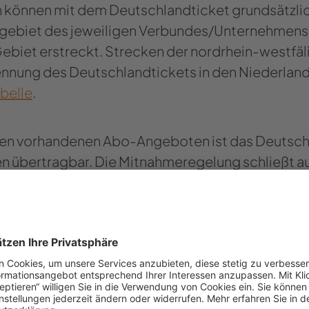
n kön­nen mit dem Deutsch­land­ti­cket grund­sätz­li
­ge­biet des je­wei­li­gen Ver­bun­des/Un­ter­neh­mens
Ge­biet er­streckt. ​Strecken der nordrhein-​​westfä
ken­nung des Deutsch­land­ti­ckets in den Nie­der­lan
­bel­le
.
nen vor­han­de­nen Abo-​​Angeboten ist das Deutsch­
en über­trag­bar. Die Mit­nah­me­re­ge­lung schließt a
ren ein.
d­ti­cket z.B. in der mobil.nrw-​App sowie wei­te­ren
r­kehrs­un­ter­neh­men in NRW oder kann on­line be­st
 vie­len Kun­den­cen­tern mög­lich. Viele Ver­kehrs­un
h auf Chip­kar­te an.