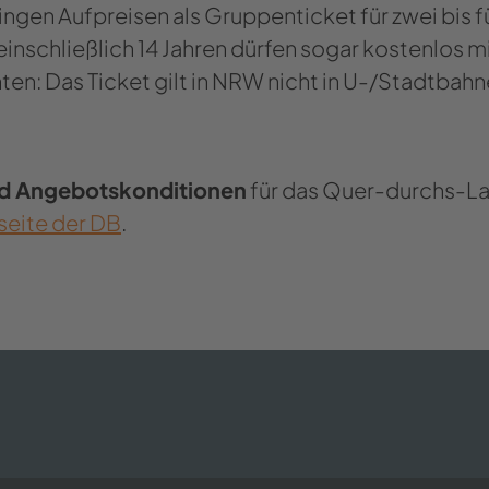
­rin­gen Auf­prei­sen als Grup­pen­ti­cket für zwei bis 
ein­schließ­lich 14 Jah­ren dür­fen sogar kos­ten­los m
en: Das Ti­cket gilt in NRW nicht in U-/Stadt­bah­n
d An­ge­bots­kon­di­tio­nen
für das Quer-​durchs-L
ei­te der DB
.