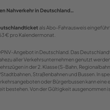
­ten Nah­ver­kehr in Deutsch­land…
utsch­land­ti­cket
als Abo-​​Fahrausweis ein­ge­führt
63 € pro Ka­len­der­mo­nat.
 ÖPNV-​​Angebot in Deutsch­land. Das Deutsch­land­t
a­he­zu aller Ver­kehrs­un­ter­neh­men ge­nutzt wer­de
kehrs­zü­gen in der 2. Klas­se (S-​​Bahn, Re­gio­nal­bah
/Stadt­bah­nen, Stra­ßen­bah­nen und Bus­sen. In spe­z
 Ver­kehrs­an­ge­bo­ten oder Bür­ger­bus­sen kann eine 
eit be­stehen. Von der Gül­tig­keit aus­ge­nom­men i