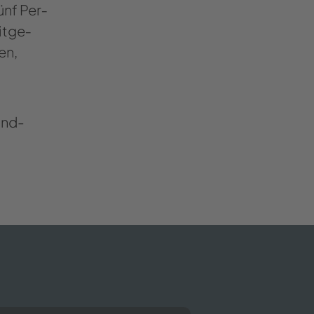
fünf Per­
it­ge­
en,
and-