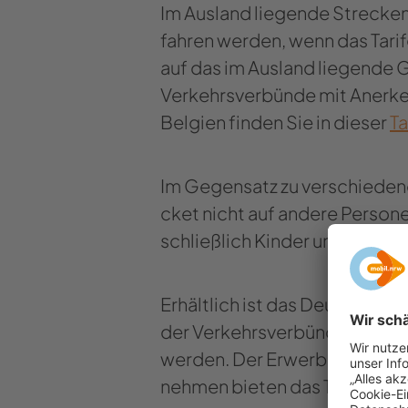
Im Aus­land lie­gen­de Stre­cke
fah­ren wer­den, wenn das Ta­rif
auf das im Aus­land lie­gen­de 
Ver­kehrs­ver­bün­de mit An­er­
Bel­gi­en fin­den Sie in die­ser
Ta
Im Ge­gen­satz zu ver­schie­de­
cket nicht auf an­de­re Per­so­n
schließ­lich Kin­der unter 6 Jah­
Er­hält­lich ist das Deutsch­lan
der Ver­kehrs­ver­bün­de und Ve
wer­den. Der Er­werb ist auch in
neh­men bie­ten das Ti­cket auc