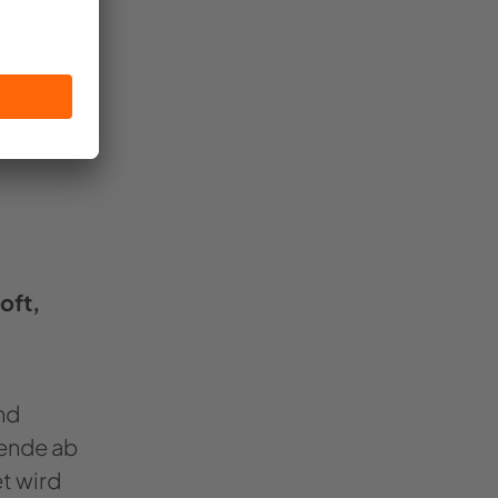
den teil­
 oft,
nd
en­de ab
et wird