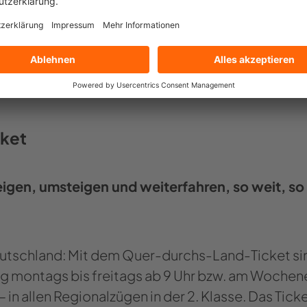
eutsch­land­ti­cket fin­den Sie auf
t
, bei den Verkehrs-​ und Ta­rif­ver­bün­den oder bei 
eh­men.
cket
i­gen, um­stei­gen und wei­ter­fah­ren, so weit, so
Deutsch­land: Mit dem Quer-​​durchs-Land-Ticket si
g mon­tags bis frei­tags ab 9 Uhr bzw. am Wo­chen­
in allen Re­gio­nal­zü­gen in der 2. Klas­se. Das Ti­ck