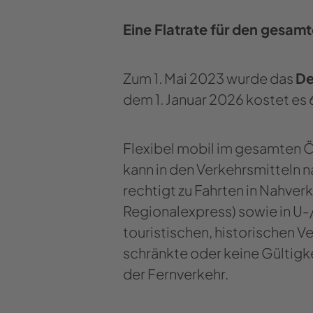
Eine Flat­rate für den ge­sam
Zum 1. Mai 2023 wurde das
De
dem 1. Ja­nu­ar 2026 kos­tet es 
Fle­xi­bel mobil im ge­sam­ten
kann in den Ver­kehrs­mit­teln n
rech­tigt zu Fahr­ten in Nah­ver­
Re­gio­nal­ex­press) sowie in U-
tou­ris­ti­schen, his­to­ri­schen
schränk­te oder keine Gül­tig­k
der Fern­ver­kehr.