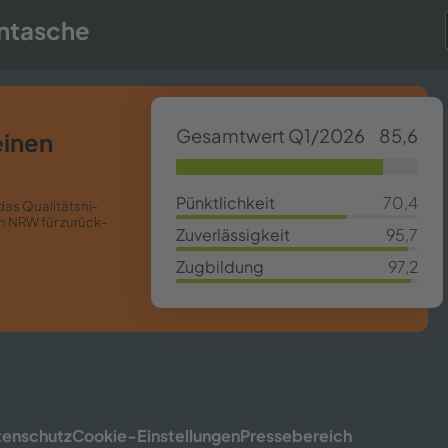
en­ta­sche
Ge­samt­wert Q1/2026
85,6
 einen
85,63%
Pünkt­lich­keit
70,4
s Qua­li­täts­ni­
70,4%
in NRW für zu­rück­
Zu­ver­läs­sig­keit
95,7
95,7%
Zug­bil­dung
97,2
97,2%
ten­schutz
Cookie-​​Einstellungen
Pres­se­be­reich