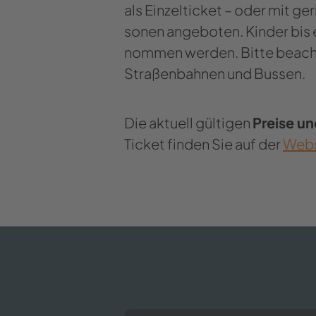
als Ein­zel­ti­cket – oder mit ge
so­nen an­ge­bo­ten. Kin­der bis 
nom­men wer­den. Bitte be­ach­t
Stra­ßen­bah­nen und Bus­sen.
Die ak­tu­ell gül­ti­gen
Prei­se un
Ticket fin­den Sie auf der
Web­s