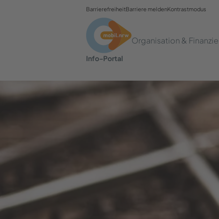
Bar­rie­re­frei­heit
Bar­rie­re mel­den
Kontrastmodus
Organisation & Finanzi
Info-​Portal