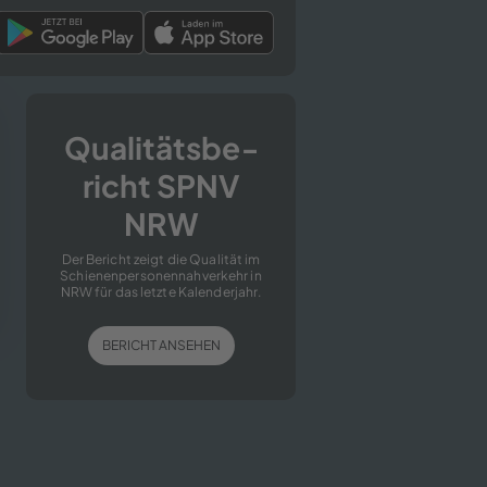
Qua­li­täts­be­
richt SPNV
NRW
Der Be­richt zeigt die Qua­li­tät im
Schie­nen­per­so­nen­nah­ver­kehr in
NRW für das letz­te Ka­len­der­jahr.
BE­RICHT AN­SE­HEN