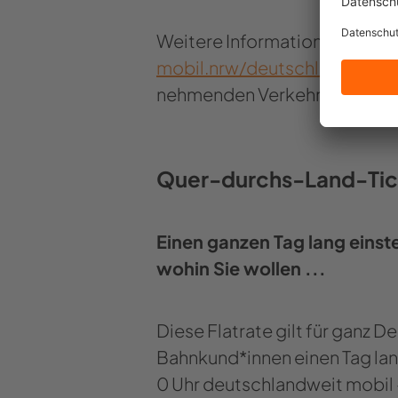
Wei­te­re In­for­ma­tio­nen zum D
mobil.nrw/deutsch­land­ti­cke
neh­men­den Ver­kehrs­un­ter­n
Quer-​durchs-Land-Ti
Einen gan­zen Tag lang ein­ste
wohin Sie wol­len ...
Diese Flat­rate gilt für ganz 
Bahn­kund*innen einen Tag lan
0 Uhr deutsch­land­weit mobil – 