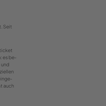
. Seit
i­cket
n: es be­
n und
i­el­len
ein­ge­
st auch