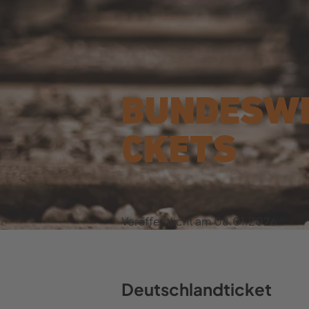
BUN­DES­WE
CKETS
Ver­öf­fent­licht am
08.01.2026
Deutsch­land­ti­cket