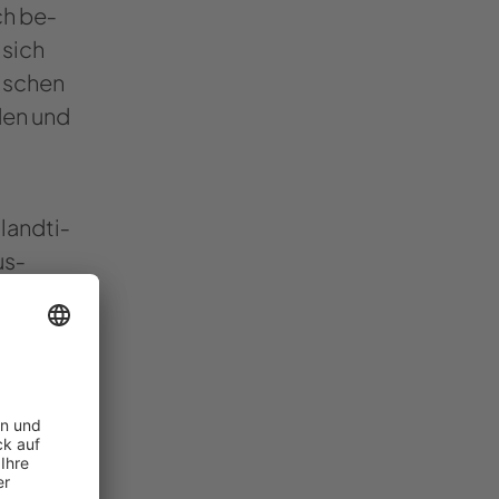
ch be­
 sich
lischen
­den und
land­ti­
us­
 Apps
ellt
­ter­