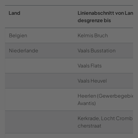
Land
Li­ni­en­ab­schnitt von Lan­
des­gren­ze bis
Bel­gi­en
Kel­mis Bruch
Nie­der­lan­de
Vaals Bus­sta­ti­on
Vaals Flats
Vaals Heu­vel
Heer­len (Ge­wer­be­ge­biet
Avan­tis)
Kerk­ra­de, Locht Crom­ba­
cher­straat