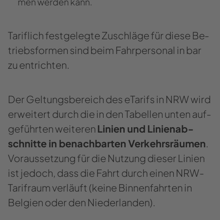
men wer­den kann.
Ta­rif­lich fest­ge­leg­te Zu­schlä­ge für diese Be­
triebs­for­men sind beim Fahr­per­so­nal in bar
zu ent­rich­ten.
Der Gel­tungs­be­reich des eTa­rifs in NRW wird
er­wei­tert durch die in den Ta­bel­len unten auf­
ge­führ­ten wei­te­ren
Li­ni­en und Li­ni­en­ab­
schnit­te in be­nach­bar­ten Ver­kehrs­räu­men
.
Vor­aus­set­zung für die Nut­zung die­ser Li­ni­en
ist je­doch, dass die Fahrt durch einen NRW-​
Tarifraum ver­läuft (keine Bin­nen­fahr­ten in
Bel­gi­en oder den Nie­der­lan­den).