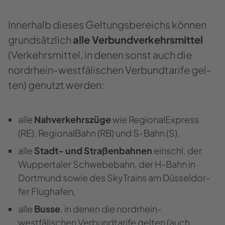
In­ner­halb die­ses Gel­tungs­be­reichs kön­nen
grund­sätz­lich
alle Ver­bund­ver­kehrs­mit­tel
(Ver­kehrs­mit­tel, in denen sonst auch die
nordrhein-​westfälischen Ver­bund­ta­ri­fe gel­
ten) ge­nutzt wer­den:
alle
Nah­ver­kehrs­zü­ge
wie Re­gio­nal­Ex­press
(RE), Re­gio­nal­Bahn (RB) und S-​Bahn (S),
alle
Stadt-​ und Stra­ßen­bah­nen
einschl. der
Wup­per­ta­ler Schwe­be­bahn, der H-​Bahn in
Dort­mund sowie des Sky­Trains am Düs­sel­dor­
fer Flug­ha­fen,
alle
Busse
, in denen die nordrhein-​
westfälischen Ver­bund­ta­ri­fe gel­ten (auch