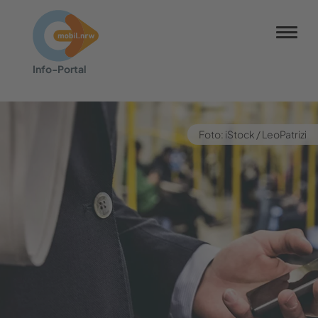
NRW-Tarif
Info-​Portal
Barrierefreiheit
Barriere melden
Kontrastmodus
Foto: iStock / Leo­Pa­tri­zi