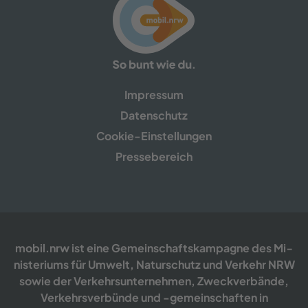
Im­pres­sum
Da­ten­schutz
Cookie-​​Einstellungen
Pres­se­be­reich
mobil.nrw ist eine Ge­mein­schafts­kam­pa­gne des Mi­
nis­te­ri­ums für Um­welt, Na­tur­schutz und Ver­kehr NRW
sowie der Ver­kehrs­un­ter­neh­men, Zweck­ver­bän­de,
Ver­kehrs­ver­bün­de und -​gemeinschaften in