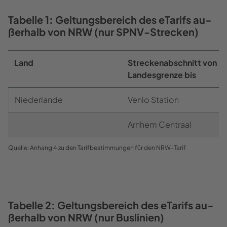
Ta­bel­le 1: Gel­tungs­be­reich des eTa­rifs au­
ßer­halb von NRW (nur SPNV-​Strecken)
Land
Stre­cken­ab­schnitt von
Lan­des­gren­ze bis
Nie­der­lan­de
Venlo Sta­ti­on
Arn­hem Cen­tr­aal
Quel­le: An­hang 4 zu den Ta­rif­be­stim­mun­gen für den NRW-​Tarif
Ta­bel­le 2: Gel­tungs­be­reich des eTa­rifs au­
ßer­halb von NRW (nur Bus­li­ni­en)