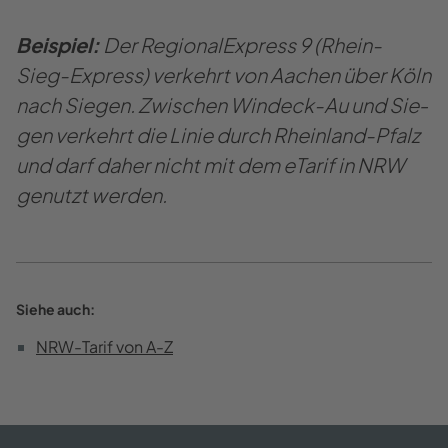
Bei­spiel:
Der Re­gio­nal­Ex­press 9 (Rhein-​
Sieg-Express) ver­kehrt von Aa­chen über Köln
nach Sie­gen. Zwi­schen Windeck-​Au und Sie­
gen ver­kehrt die Linie durch Rheinland-​Pfalz
und darf daher nicht mit dem eTa­rif in NRW
ge­nutzt wer­den.
Siehe auch:
NRW-​Tarif von A-Z