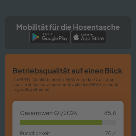
Mo­bi­li­tät für die Ho­sen­ta­sche
Be­triebs­qua­li­tät auf einen Blick
Der SPNV-​​Qualitätsmonitor NRW zeigt das Qua­li­täts­ni­
veau im Schie­nen­per­so­nen­nah­ver­kehr in NRW für zu­rück­
lie­gen­de Zeit­räu­me.
Ge­samt­wert Q1/2026
85,6
85,63%
Pünkt­lich­keit
70,4