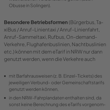
Obus­se in So­lin­gen).
Be­son­de­re Be­triebs­for­men
(Bür­ger­bus, Ta­
xi­Bus / Anruf-​Linientaxi / Anruf-​Linien­fahrt,
Anruf-​Sammeltaxi, Ruf­bus, On-​demand-
Verkehre, Flug­ha­fen­bus­li­ni­en, Nacht­bus­li­ni­en
etc.) kön­nen mit dem eTa­rif in NRW nur dann
ge­nutzt wer­den, wenn die Ver­keh­re auch
mit Bar­fahr­aus­wei­sen (z. B. Einzel-​Tickets) des
je­wei­li­gen Verbund-​ oder Ge­mein­schafts­ta­rifs
ge­nutzt wer­den kön­nen,
in den NRW-​Fahrplandaten ent­hal­ten sind, da
sonst keine Be­rech­nung des eTa­rifs vor­ge­nom­