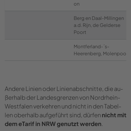
on
Berg en Daal-​Millingen
a.d. Rijn, de Geld­er­se
Poort
Montferland-​´s-​
Heerenberg, Mo­len­po­ort
An­de­re Li­ni­en oder Li­ni­en­ab­schnit­te, die au­
ßer­halb der Lan­des­gren­zen von Nordrhein-​
Westfalen ver­keh­ren und nicht in den Ta­bel­
len ober­halb auf­ge­führt sind, dür­fen
nicht mit
dem eTa­rif in NRW ge­nutzt wer­den
.