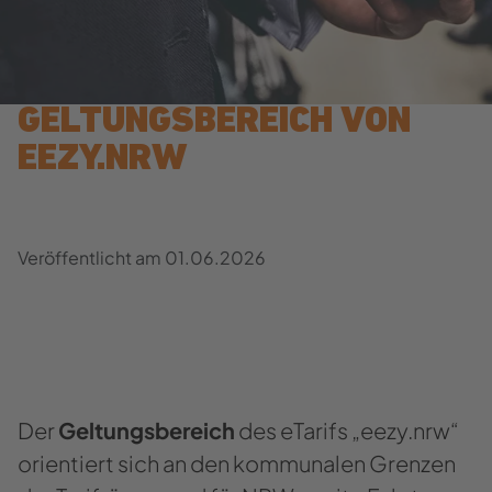
GEL­TUNGS­BE­REICH VON
EEZY.NRW
Ver­öf­fent­licht am
01.06.2026
Der
Gel­tungs­be­reich
des eTa­rifs „eezy.nrw“
ori­en­tiert sich an den kom­mu­na­len Gren­zen