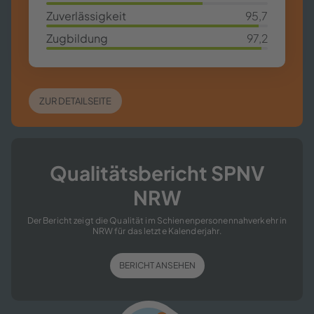
70,4%
Zu­ver­läs­sig­keit
95,7
95,7%
Zug­bil­dung
97,2
97,2%
ZUR DE­TAIL­SEI­TE
Qua­li­täts­be­richt SPNV
NRW
Der Be­richt zeigt die Qua­li­tät im Schie­nen­per­so­nen­nah­ver­kehr in
NRW für das letz­te Ka­len­der­jahr.
BE­RICHT AN­SE­HEN