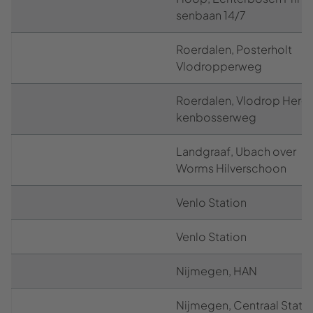
sen­ba­an 14/7
Roerd­a­len, Posterholt
Vlo­drop­per­weg
Roerd­a­len, Vlo­drop Her­
ken­bos­ser­weg
Land­graaf, Ubach over
Worms Hil­ver­scho­on
Venlo Sta­ti­on
Venlo Sta­ti­on
Nij­me­gen, HAN
Nij­me­gen, Cen­tr­aal Sta­ti­