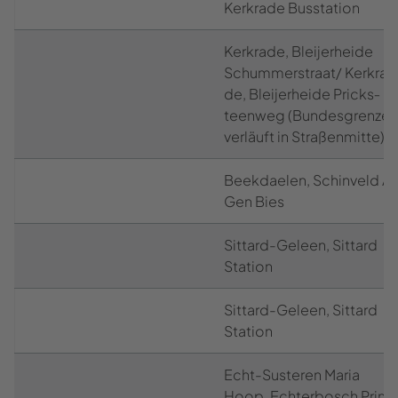
Kerk­ra­de Bus­sta­ti­on
Kerk­ra­de, Blei­jer­hei­de
Schum­mer­straat/ Kerk­ra­
de, Blei­jer­hei­de Pricks­
teen­weg (Bun­des­gren­ze
ver­läuft in Stra­ßen­mit­te)
Be­ek­dae­len, Sch­in­veld A
Gen Bies
Sittard-​Geleen, Sit­tard
Sta­ti­on
Sittard-​Geleen, Sit­tard
Sta­ti­on
Echt-​Susteren Maria
Hoop, Ech­ter­bosch Prin­