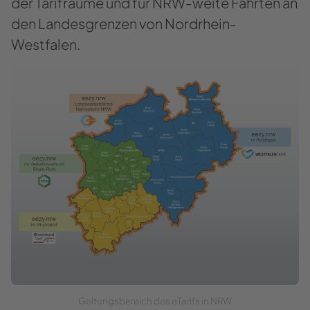
der Ta­rifräu­me und für NRW-​weite Fahr­ten an
den Lan­des­gren­zen von Nordrhein-​​
Westfalen.
Gel­tungs­be­reich des eTa­rifs in NRW